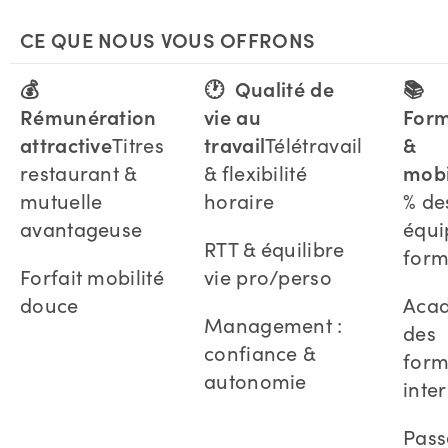
CE QUE NOUS VOUS OFFRONS
💰
🕐 Qualité de
📚
Rémunération
vie au
Form
attractive
Titres
travail
Télétravail
&
restaurant &
& flexibilité
mobi
mutuelle
horaire
% de
avantageuse
équi
RTT & équilibre
form
Forfait mobilité
vie pro/perso
douce
Aca
Management :
des
confiance &
form
autonomie
inte
Pass