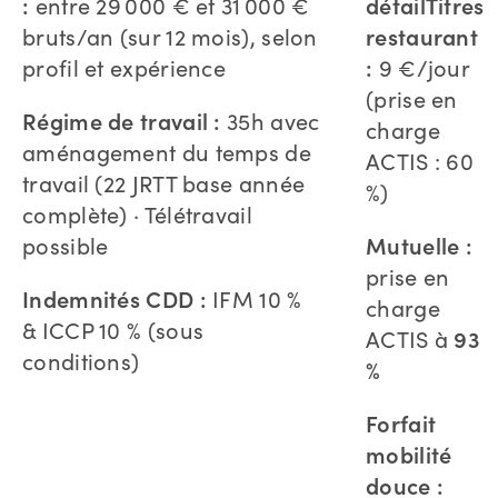
:
entre 29 000 € et 31 000 €
détail
Titres
bruts/an (sur 12 mois), selon
restaurant
profil et expérience
:
9 €/jour
(prise en
Régime de travail :
35h avec
charge
aménagement du temps de
ACTIS : 60
travail (22 JRTT base année
%)
complète) · Télétravail
possible
Mutuelle :
prise en
Indemnités CDD :
IFM 10 %
charge
& ICCP 10 % (sous
ACTIS à
93
conditions)
%
Forfait
mobilité
douce :