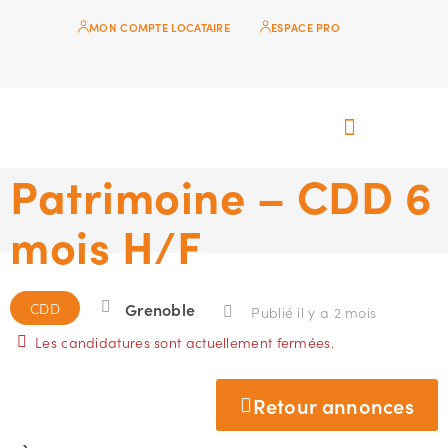
MON COMPTE LOCATAIRE
ESPACE PRO
Technicien du
Patrimoine – CDD 6
Locataires Actis
Devenir locataire
Devenir propriétaire
Nous découvrir
Nous rejoindre
mois H/F
CDD
Grenoble
Publié il y a 2 mois
Les candidatures sont actuellement fermées.
Retour annonces